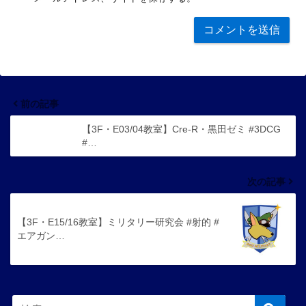
前の記事
【3F・E03/04教室】Cre-R・黒田ゼミ #3DCG
#…
次の記事
【3F・E15/16教室】ミリタリー研究会 #射的 #
エアガン…